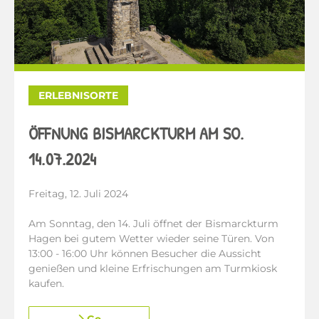
ERLEBNISORTE
ÖFFNUNG BISMARCKTURM AM SO.
14.07.2024
Freitag, 12. Juli 2024
Am Sonntag, den 14. Juli öffnet der Bismarckturm
Hagen bei gutem Wetter wieder seine Türen. Von
13:00 - 16:00 Uhr können Besucher die Aussicht
genießen und kleine Erfrischungen am Turmkiosk
kaufen.