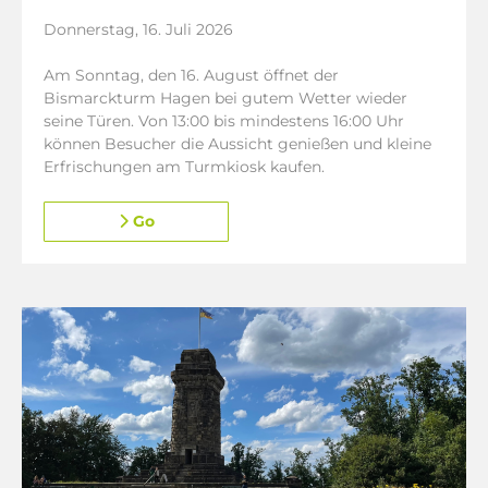
Donnerstag, 16. Juli 2026
Am Sonntag, den 16. August öffnet der
Bismarckturm Hagen bei gutem Wetter wieder
seine Türen. Von 13:00 bis mindestens 16:00 Uhr
können Besucher die Aussicht genießen und kleine
Erfrischungen am Turmkiosk kaufen.
Go