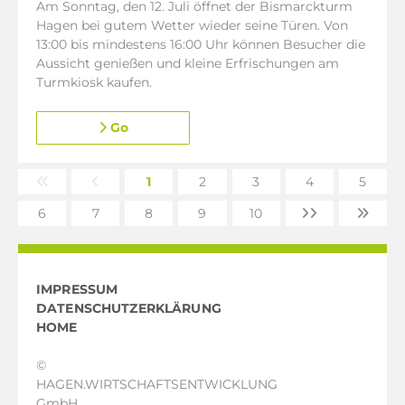
Am Sonntag, den 12. Juli öffnet der Bismarckturm
Hagen bei gutem Wetter wieder seine Türen. Von
13:00 bis mindestens 16:00 Uhr können Besucher die
Aussicht genießen und kleine Erfrischungen am
Turmkiosk kaufen.
Go
1
2
3
4
5
6
7
8
9
10
IMPRESSUM
DATENSCHUTZERKLÄRUNG
HOME
©
HAGEN.WIRTSCHAFTSENTWICKLUNG
GmbH