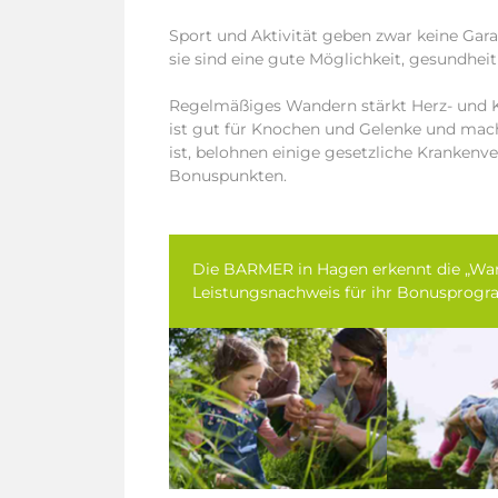
Sport und Aktivität geben zwar keine Gara
sie sind eine gute Möglichkeit, gesundheit
Regelmäßiges Wandern stärkt Herz- und K
ist gut für Knochen und Gelenke und ma
ist, belohnen einige gesetzliche Kranken
Bonuspunkten.
Die BARMER in Hagen erkennt die „Wa
Leistungsnachweis für ihr Bonusprogr