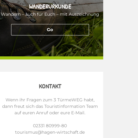
WANDERURKUNDE
Wandern – auch für Euch – mit Auszeichnung
Go
KONTAKT
Wenn ihr Fragen zum 3 TürmeWEG habt,
dann freut sich das Touristinformation Team
auf euren Anruf oder eure E-Mail.
02331 80999-80
tourismus@hagen-wirtschaft.de