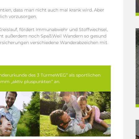
ntien, dass man nicht auch mal krank wird. Aber
lich vorzusorgen.
reislauf, fördert Immunabwehr und Stoffwechsel,
cht außerdem noch Spaß.Weil Wandern so gesund
versicherungen verschiedene Wanderabzeichen mit
nderurkunde des 3 TürmeWEG“ als sportlichen
amm „aktiv pluspunkten“ an.