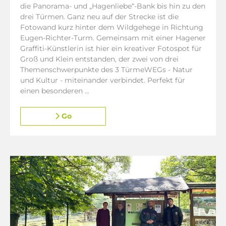
die Panorama- und „Hagenliebe“-Bank bis hin zu den
drei Türmen. Ganz neu auf der Strecke ist die
Fotowand kurz hinter dem Wildgehege in Richtung
Eugen-Richter-Turm. Gemeinsam mit einer Hagener
Graffiti-Künstlerin ist hier ein kreativer Fotospot für
Groß und Klein entstanden, der zwei von drei
Themenschwerpunkte des 3 TürmeWEGs - Natur
und Kultur - miteinander verbindet. Perfekt für
einen besonderen ...
Go