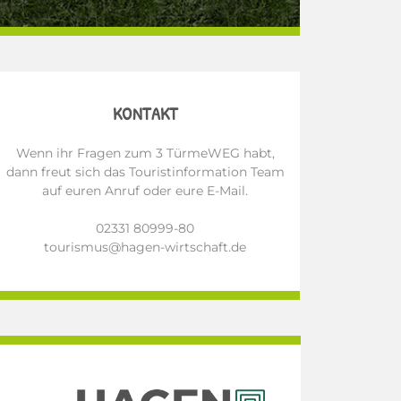
KONTAKT
Wenn ihr Fragen zum 3 TürmeWEG habt,
dann freut sich das Touristinformation Team
auf euren Anruf oder eure E-Mail.
02331 80999-80
tourismus@hagen-wirtschaft.de