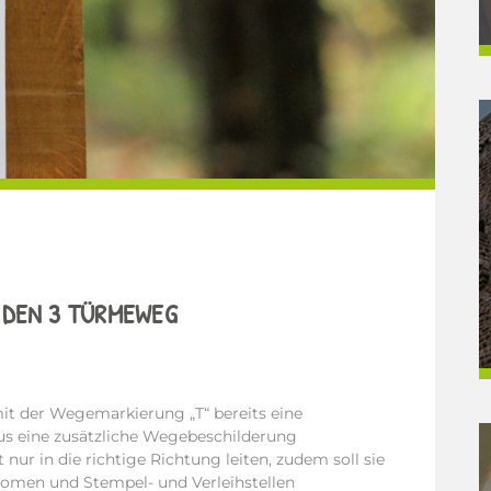
 DEN 3 TÜRMEWEG
t der Wegemarkierung „T“ bereits eine
aus eine zusätzliche Wegebeschilderung
nur in die richtige Richtung leiten, zudem soll sie
onomen und Stempel- und Verleihstellen